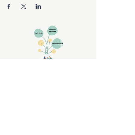
Cabinet
La Bâtisse
5 place Maurice Marsteau
79430 LA CHAPELLE SAINT LAURENT